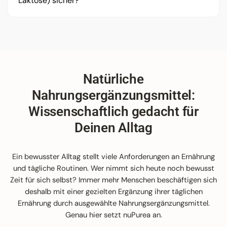
Laktose) sicher?
Dich bei uns – wir klären das direkt für Dich.
wissenschaftliche Quellen zurückgreifen.
jedoch bei spezifischen Produkten wie unseren
Omega-3-Kapseln auf hochwertiges Fischöl
Bei nuPurea legen wir größten Wert auf Reinheit.
setzen, ist nicht das gesamte Sortiment vegan –
Bitte überprüfe stets die Angaben auf dem Etikett.
wir deklarieren dies aber bei jedem Produkt
Bei Unverträglichkeiten oder Allergien empfehlen
absolut transparent.
wir, die Zutatenliste sorgfältig zu prüfen.
Natürliche
Nahrungsergänzungsmittel:
Wissenschaftlich gedacht für
Deinen Alltag
Ein bewusster Alltag stellt viele Anforderungen an Ernährung
und tägliche Routinen. Wer nimmt sich heute noch bewusst
Zeit für sich selbst? Immer mehr Menschen beschäftigen sich
deshalb mit einer gezielten Ergänzung ihrer täglichen
Ernährung durch ausgewählte Nahrungsergänzungsmittel.
Genau hier setzt nuPurea an.