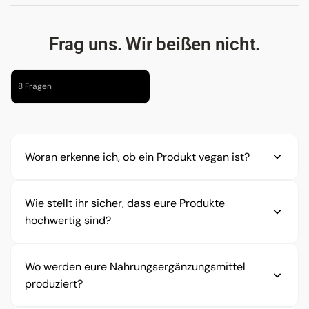
Frag uns. Wir beißen nicht.
8 Fragen
Woran erkenne ich, ob ein Produkt vegan ist?
Ob ein Produkt vegan ist, kannst Du direkt auf der
Wie stellt ihr sicher, dass eure Produkte
Produktseite sowie auf der Verpackung sehen.
hochwertig sind?
Wir kennzeichnen das klar und nachvollziehbar,
sodass Du ohne lange Suche erkennen kannst,
Wir setzen auf kontrollierte Herstellungsprozesse
Wo werden eure Nahrungsergänzungsmittel
welche Produkte ohne tierische Bestandteile
und hohe Qualitätsstandards entlang der
produziert?
auskommen.
gesamten Produktion.